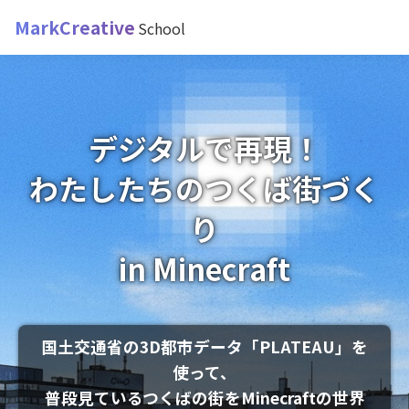
MarkCreative
School
デジタルで再現！
わたしたちのつくば街づく
り
in Minecraft
国土交通省の3D都市データ「PLATEAU」を
使って、
普段見ているつくばの街をMinecraftの世界